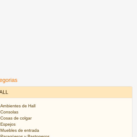
egorias
ALL
Ambientes de Hall
Consolas
Cosas de colgar
Espejos
Muebles de entrada
Paragüeros y Bastoneros