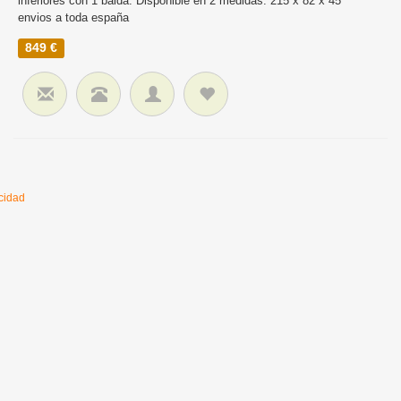
inferiores con 1 balda. Disponible en 2 medidas. 215 x 82 x 45
envios a toda españa
849 €
cidad