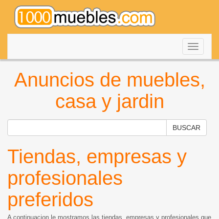
Despleg
navegac
Anuncios de muebles,
casa y jardin
Tiendas, empresas y
profesionales
preferidos
A continuacion le mostramos las tiendas, empresas y profesionales que