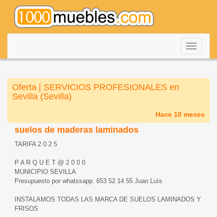
Despleg
navegac
Oferta | SERVICIOS PROFESIONALES en
Sevilla (Sevilla)
Hace 10 meses
suelos de maderas laminados
TARIFA 2 0 2 5
P A R Q U E T @ 2 0 0 0
MUNICIPIO SEVILLA
Presupuesto por whatssapp. 653 52 14 55 Juan Luís
INSTALAMOS TODAS LAS MARCA DE SUELOS LAMINADOS Y
FRISOS