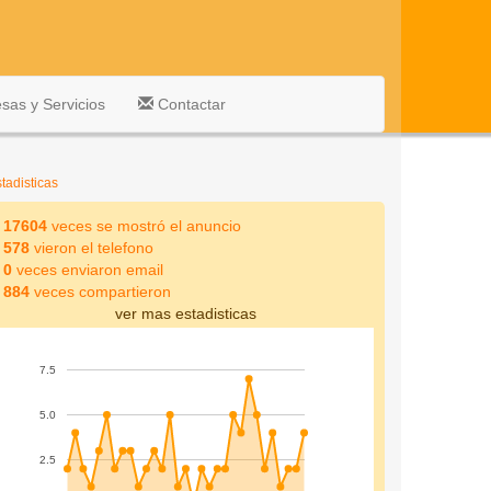
as y Servicios
Contactar
tadisticas
17604
veces se mostró el anuncio
578
vieron el telefono
0
veces enviaron email
884
veces compartieron
ver mas estadisticas
7.5
5.0
2.5