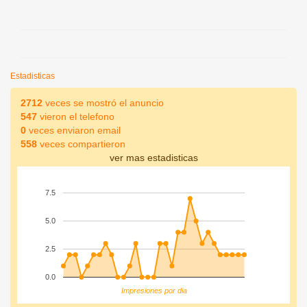
Estadisticas
2712
veces se mostró el anuncio
547
vieron el telefono
0
veces enviaron email
558
veces compartieron
ver mas estadisticas
7.5
5.0
2.5
0.0
Impresiones por dia