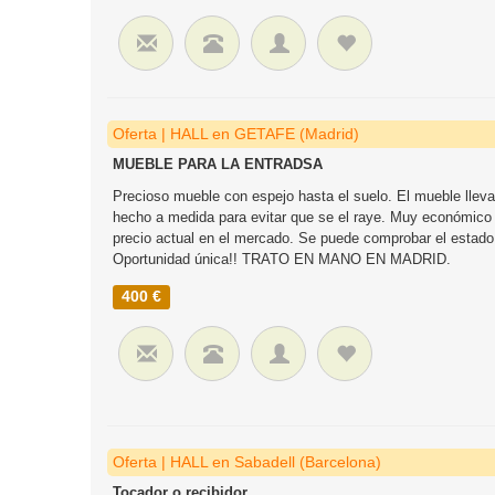
Oferta | HALL en GETAFE (Madrid)
MUEBLE PARA LA ENTRADSA
Precioso mueble con espejo hasta el suelo. El mueble lleva
hecho a medida para evitar que se el raye. Muy económico p
precio actual en el mercado. Se puede comprobar el estad
Oportunidad única!! TRATO EN MANO EN MADRID.
400 €
Oferta | HALL en Sabadell (Barcelona)
Tocador o recibidor