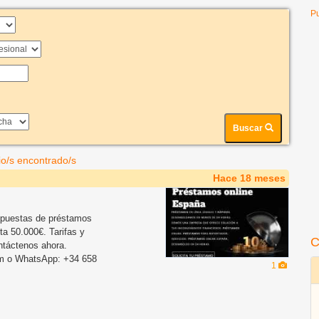
Pu
Buscar
io/s encontrado/s
Hace 18 meses
ropuestas de préstamos
ta 50.000€. Tarifas y
C
ntáctenos ahora.
om o WhatsApp: +34 658
1