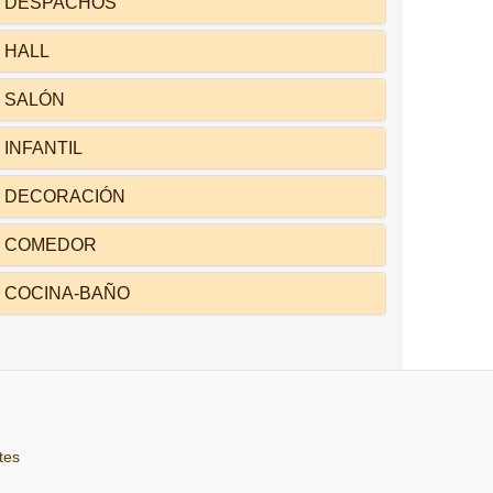
DESPACHOS
HALL
SALÓN
INFANTIL
DECORACIÓN
COMEDOR
COCINA-BAÑO
tes
s-je acheter des montres pas chères ? Des
replique montre
de bonne