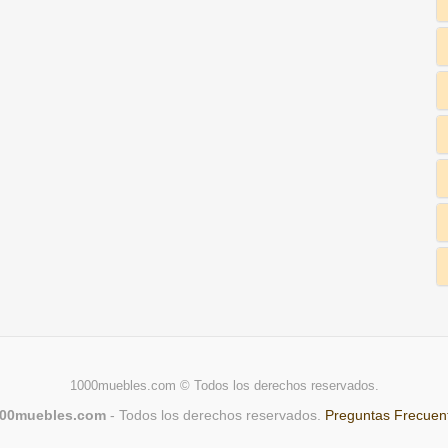
1000muebles.com © Todos los derechos reservados.
00muebles.com
- Todos los derechos reservados.
Preguntas Frecuen
Une montre est une bonne option, mais une montre coûte cher. Où pui