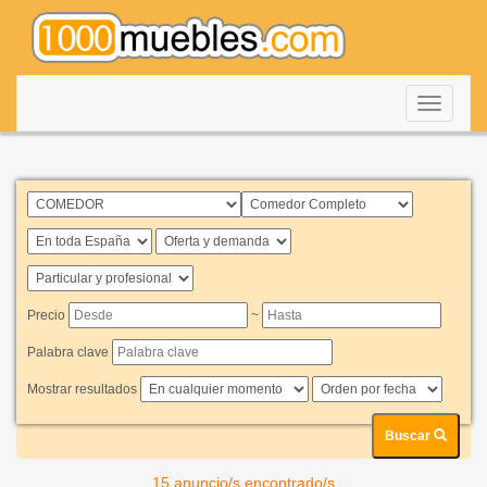
Despleg
navegac
Precio
~
Palabra clave
Mostrar resultados
Buscar
15 anuncio/s encontrado/s