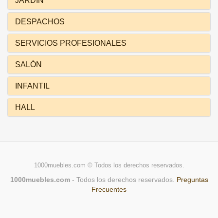
JARDÍN
DESPACHOS
SERVICIOS PROFESIONALES
SALÓN
INFANTIL
HALL
1000muebles.com © Todos los derechos reservados.
1000muebles.com
- Todos los derechos reservados.
Preguntas
Frecuentes
L'anniversaire de ma copine approche, quel cadeau voulez-vous ?
Une montre est une bonne option, mais une montre coûte cher. Où