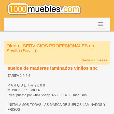
Despleg
navegac
Oferta | SERVICIOS PROFESIONALES en
Sevilla (Sevilla)
Hace 22 meses
suelos de maderas laminados vinilos spc
TARIFA 2 0 2 4
P A R Q U E T @ 2 0 0 0
MUNICIPIO SEVILLA
Presupuesto por whaTSsapp. 653 52 14 55 Juan Luís
INSTALAMOS TODAS LAS MARCA DE SUELOS LAMINADOS Y
FRISOS