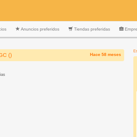
cios
Anuncios preferidos
Tiendas preferidas
Empres
Es
GC ()
Hace 58 meses
ias