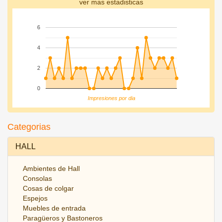
ver mas estadisticas
6
4
2
0
Impresiones por dia
Categorias
HALL
Ambientes de Hall
Consolas
Cosas de colgar
Espejos
Muebles de entrada
Paragüeros y Bastoneros