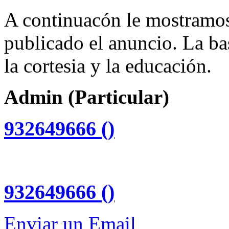
A continuacón le mostramos 
publicado el anuncio. La b
la cortesia y la educación.
Admin (Particular)
932649666 ()
932649666 ()
Enviar un Email