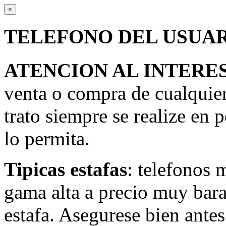
×
TELEFONO DEL USUA
ATENCION AL INTERE
venta o compra de cualquie
trato siempre se realize en 
lo permita.
Tipicas estafas
: telefonos 
gama alta a precio muy bara
estafa. Asegurese bien antes